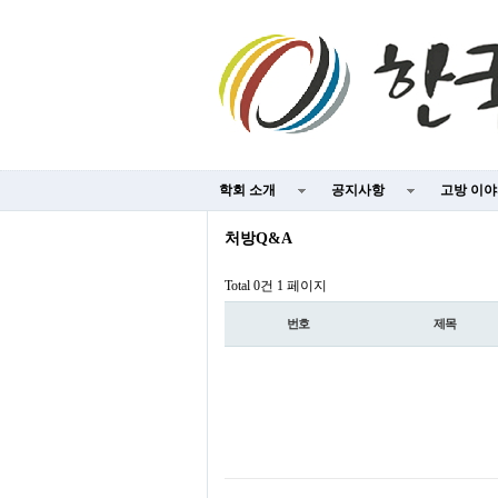
학회 소개
공지사항
고방 이
처방Q&A
Total 0건
1 페이지
번호
제목