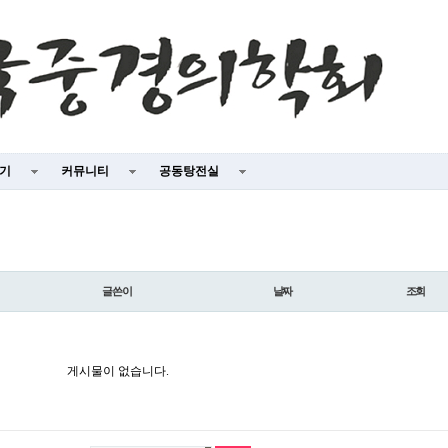
야기
커뮤니티
공동탕전실
글쓴이
날짜
조회
게시물이 없습니다.