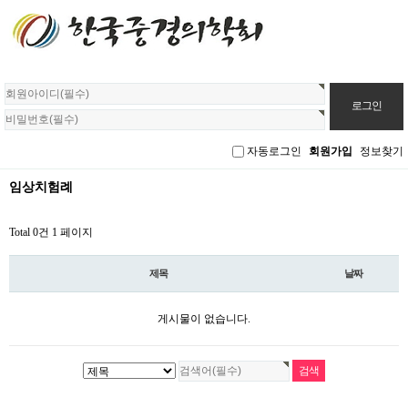
회
원
로
그
자동로그인
회원가입
정보찾기
인
임상치험례
Total 0건
1 페이지
제목
날짜
게시물이 없습니다.