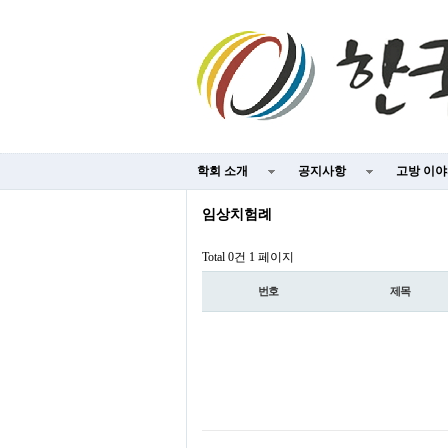
학회 소개
공지사항
고방 이
임상치험례
Total 0건
1 페이지
번호
제목