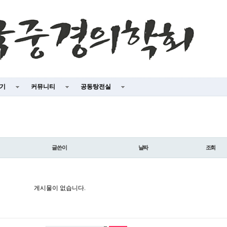
야기
커뮤니티
공동탕전실
글쓴이
날짜
조회
게시물이 없습니다.